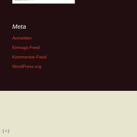
nach:
Meta
Anmelden
Eintrags-Feed
Kommentar-Feed
WordPress.org
[ + ]