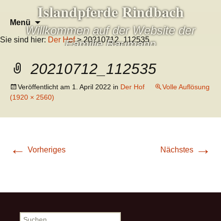
Islandpferde Rindbach
Zum
Suchen
Menü
Willkommen auf der Website der
Inhalt
nach:
Sie sind hier:
Der Hof
> 20210712_112535
springen
Familie Baumann
20210712_112535
Veröffentlicht am
1. April 2022
in
Der Hof
Volle Auflösung
(1920 × 2560)
←
→
Vorheriges
Nächstes
Suchen