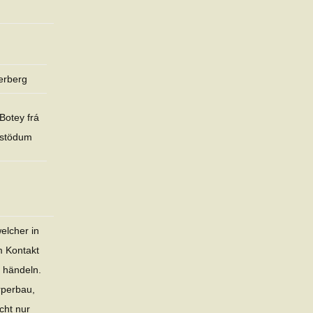
erberg
Botey frá
astödum
welcher in
m Kontakt
u händeln.
rperbau,
cht nur