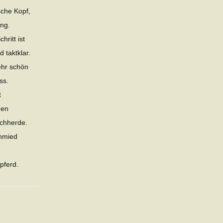
che Kopf,
ng.
ritt ist
d taktklar.
ehr schön
ss.
t
gen
achherde.
chmied
pferd.