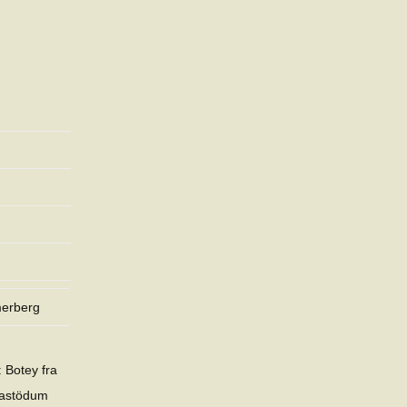
merberg
 Botey fra
fastödum