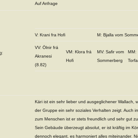
Auf Anfrage
V: Krani fra Hofi
M: Bjalla vom Somm
VV: Ölnir frá
VM: Klora frá
MV: Safir vom
MM: 
g:
Akranesi
Hofi
Sommerberg
Torf
(8.82)
Kári ist ein sehr lieber und ausgeglichener Wallach, 
der Gruppe ein sehr soziales Verhalten zeigt. Auch i
zum Menschen ist er stets freundlich und sehr gut z
Sein Gebäude überzeugt absolut, er ist kräftig im Kö
dennoch elegant, es harmoniert alles miteinander. Ni