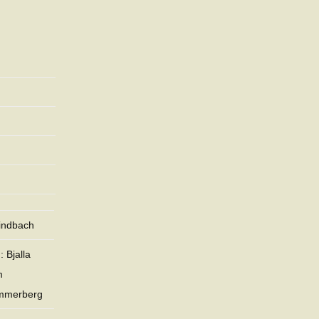
indbach
 Bjalla
m
mmerberg