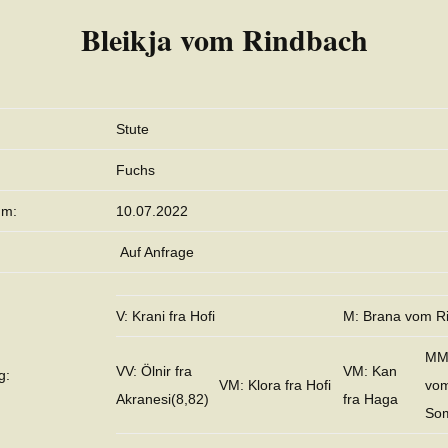
Bleikja vom Rindbach
Stute
Fuchs
um:
10.07.2022
Auf Anfrage
V: Krani fra Hofi
M: Brana vom R
MM:
VV: Ölnir fra
VM: Kan
g:
VM: Klora fra Hofi
vo
Akranesi(8,82)
fra Haga
So