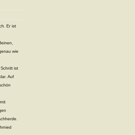
h. Er ist
Beinen,
genau wie
chritt ist
lar. Auf
 schön
mit
igen
achherde.
chmied