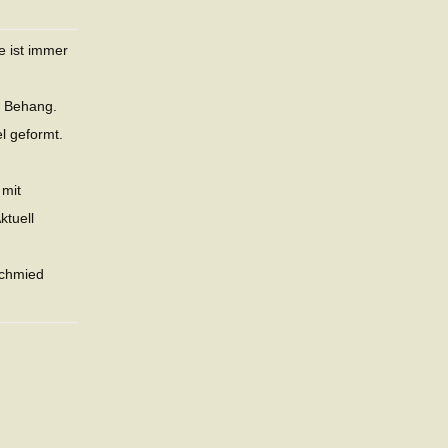
e ist immer
m
l Behang.
l geformt.
 mit
ktuell
Schmied