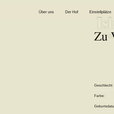
Zum
Über uns
Der Hof
Einstellplätze
Is
Inhalt
springen
In Erinnerung
Zu 
Kontakt
Wil
Impressum
Geschlecht:
Farbe:
Geburtsdat