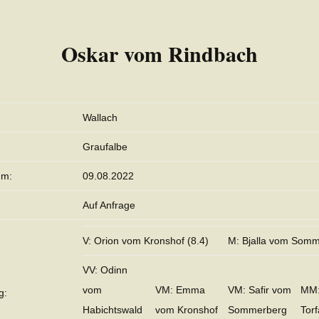
Oskar vom Rindbach
Wallach
Graufalbe
um:
09.08.2022
Auf Anfrage
V: Orion vom Kronshof (8.4)
M: Bjalla vom Som
VV: Odinn
vom
VM: Emma
VM: Safir vom
MM:
g:
Habichtswald
vom Kronshof
Sommerberg
Tor