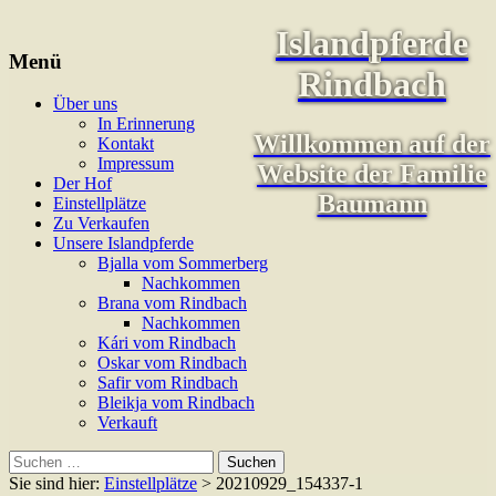
Islandpferde
Menü
Rindbach
Zum
Über uns
Inhalt
In Erinnerung
Willkommen auf der
springen
Kontakt
Impressum
Website der Familie
Der Hof
Baumann
Einstellplätze
Zu Verkaufen
Unsere Islandpferde
Bjalla vom Sommerberg
Nachkommen
Brana vom Rindbach
Nachkommen
Kári vom Rindbach
Oskar vom Rindbach
Safir vom Rindbach
Bleikja vom Rindbach
Verkauft
Suchen
nach:
Sie sind hier:
Einstellplätze
> 20210929_154337-1