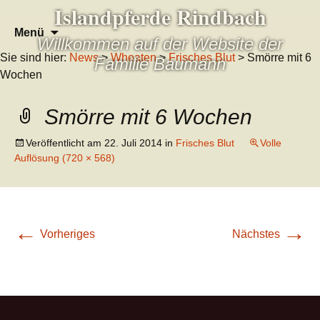
Islandpferde Rindbach
Zum
Suchen
Menü
Willkommen auf der Website der
Inhalt
nach:
Sie sind hier:
News
>
Wheaten
>
Frisches Blut
> Smörre mit 6
springen
Familie Baumann
Wochen
Smörre mit 6 Wochen
Veröffentlicht am
22. Juli 2014
in
Frisches Blut
Volle
Auflösung (720 × 568)
←
→
Vorheriges
Nächstes