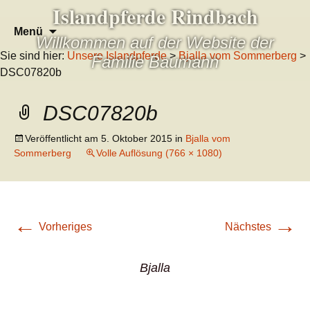
Islandpferde Rindbach
Zum
Suchen
Menü
Willkommen auf der Website der
Inhalt
nach:
Sie sind hier:
Unsere Islandpferde
>
Bjalla vom Sommerberg
>
springen
Familie Baumann
DSC07820b
DSC07820b
Veröffentlicht am
5. Oktober 2015
in
Bjalla vom
Sommerberg
Volle Auflösung (766 × 1080)
←
→
Vorheriges
Nächstes
Bjalla