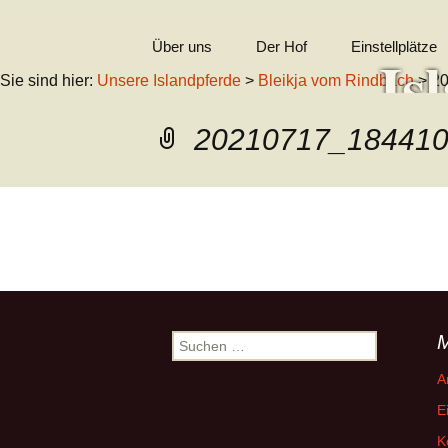
Zum
Über uns
Der Hof
Einstellplätze
Is
Inhalt
Sie sind hier:
Unsere Islandpferde
>
Bleikja vom Rindbach
> 2
springen
In Erinnerung
20210717_184410
Kontakt
Wil
Impressum
←
Vorheriges
Suchen
nach:
A
E
K