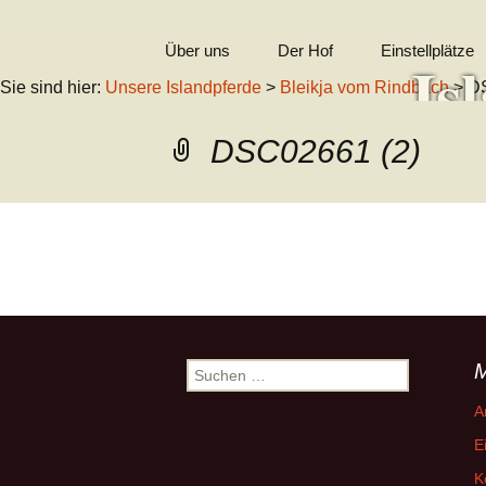
Zum
Über uns
Der Hof
Einstellplätze
Is
Inhalt
Sie sind hier:
Unsere Islandpferde
>
Bleikja vom Rindbach
> D
springen
In Erinnerung
DSC02661 (2)
Kontakt
Wil
Impressum
←
Vorheriges
Suchen
nach:
A
E
K