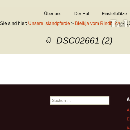
Zum
Über uns
Der Hof
Einstellplätze
Is
Inhalt
Sie sind hier:
Unsere Islandpferde
>
Bleikja vom Rindbach
> D
springen
In Erinnerung
DSC02661 (2)
Kontakt
Wil
Impressum
←
Vorheriges
Suchen
nach:
A
E
K