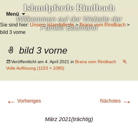
Islandpferde Rindbach
Zum
Suchen
Menü
Willkommen auf der Website der
Inhalt
nach:
Sie sind hier:
Unsere Islandpferde
>
Brana vom Rindbach
>
springen
Familie Baumann
bild 3 vorne
bild 3 vorne
Veröffentlicht am
4. April 2021
in
Brana vom Rindbach
Volle Auflösung (1153 × 1080)
←
→
Vorheriges
Nächstes
März 2021(trächtig)