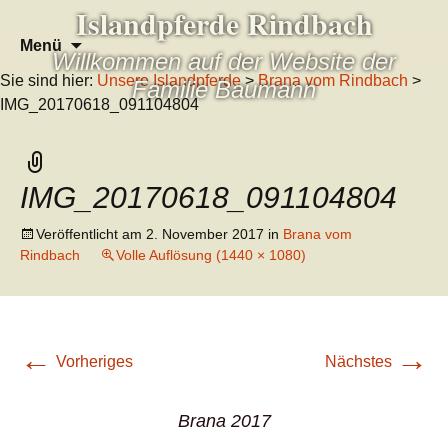
Islandpferde Rindbach
Zum
Suchen
Menü
Willkommen auf der Website der
Inhalt
nach:
Sie sind hier:
Unsere Islandpferde
>
Brana vom Rindbach
>
springen
Familie Baumann
IMG_20170618_091104804
IMG_20170618_091104804
Veröffentlicht am
2. November 2017
in
Brana vom
Rindbach
Volle Auflösung (1440 × 1080)
←
→
Vorheriges
Nächstes
Brana 2017