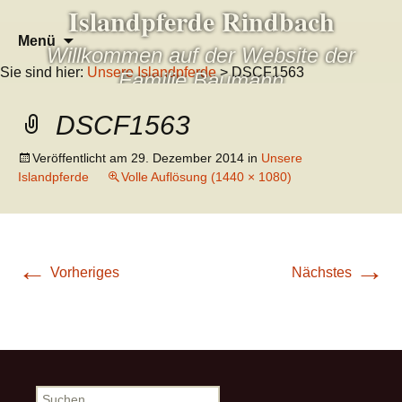
Islandpferde Rindbach
Zum
Suchen
Menü
Willkommen auf der Website der
Inhalt
nach:
Sie sind hier:
Unsere Islandpferde
> DSCF1563
springen
Familie Baumann
DSCF1563
Veröffentlicht am
29. Dezember 2014
in
Unsere
Islandpferde
Volle Auflösung (1440 × 1080)
←
→
Vorheriges
Nächstes
Suchen