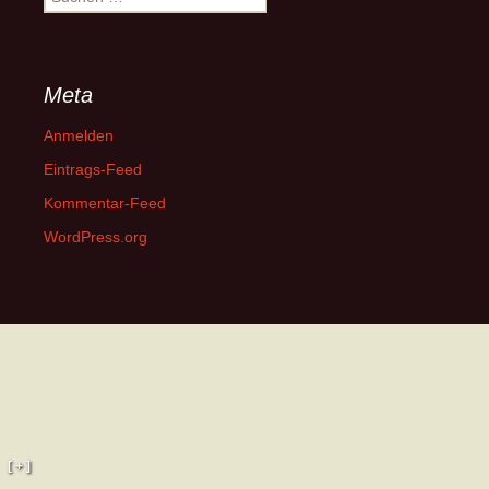
nach:
Meta
Anmelden
Eintrags-Feed
Kommentar-Feed
WordPress.org
[ + ]