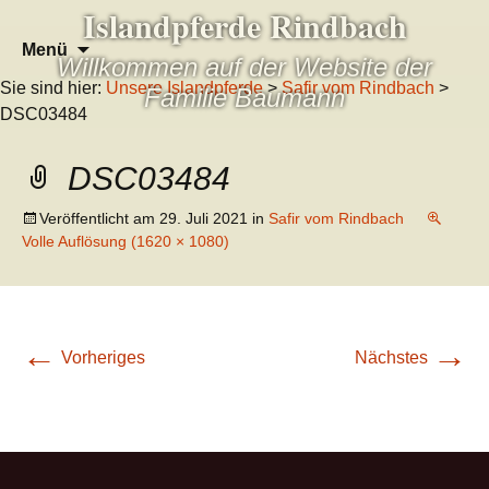
Islandpferde Rindbach
Zum
Suchen
Menü
Willkommen auf der Website der
Inhalt
nach:
Sie sind hier:
Unsere Islandpferde
>
Safir vom Rindbach
>
springen
Familie Baumann
DSC03484
DSC03484
Veröffentlicht am
29. Juli 2021
in
Safir vom Rindbach
Volle Auflösung (1620 × 1080)
←
→
Vorheriges
Nächstes