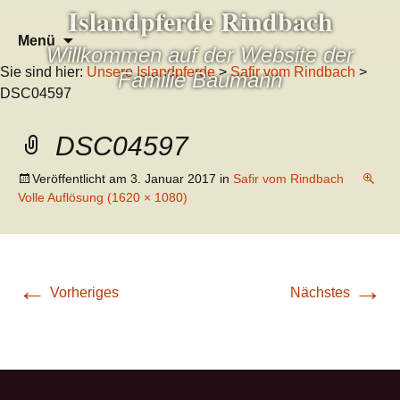
Islandpferde Rindbach
Zum
Suchen
Menü
Willkommen auf der Website der
Inhalt
nach:
Sie sind hier:
Unsere Islandpferde
>
Safir vom Rindbach
>
springen
Familie Baumann
DSC04597
DSC04597
Veröffentlicht am
3. Januar 2017
in
Safir vom Rindbach
Volle Auflösung (1620 × 1080)
←
→
Vorheriges
Nächstes