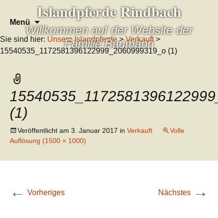
Islandpferde Rindbach
Zum
Suchen
Menü
Willkommen auf der Website der
Inhalt
nach:
Sie sind hier:
Unsere Islandpferde
>
Verkauft
>
springen
Familie Baumann
15540535_1172581396122999_2060999319_o (1)
15540535_1172581396122999
(1)
Veröffentlicht am
3. Januar 2017
in
Verkauft
Volle
Auflösung (1500 × 1000)
←
→
Vorheriges
Nächstes