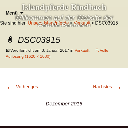
Islandpferde Rindbach
Zum
Suchen
Menü
Willkommen auf der Website der
Inhalt
nach:
Sie sind hier:
Unsere Islandpferde
>
Verkauft
> DSC03915
springen
Familie Baumann
DSC03915
Veröffentlicht am
3. Januar 2017
in
Verkauft
Volle
Auflösung (1620 × 1080)
←
→
Vorheriges
Nächstes
Dezember 2016