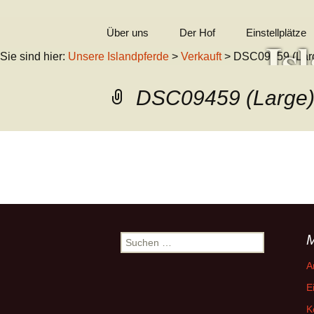
Zum
Über uns
Der Hof
Einstellplätze
Is
Inhalt
Sie sind hier:
Unsere Islandpferde
>
Verkauft
> DSC09459 (Lar
springen
In Erinnerung
DSC09459 (Large
Kontakt
Wil
Impressum
←
Vorheriges
Suchen
nach:
A
E
K