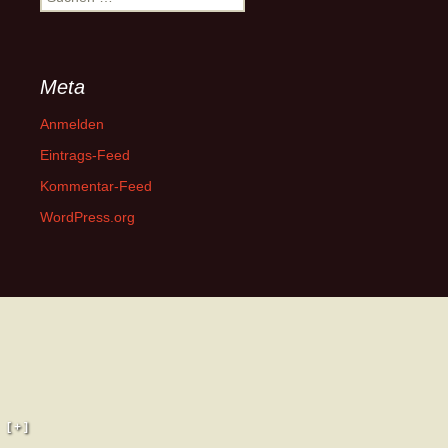
nach:
Meta
Anmelden
Eintrags-Feed
Kommentar-Feed
WordPress.org
[ + ]