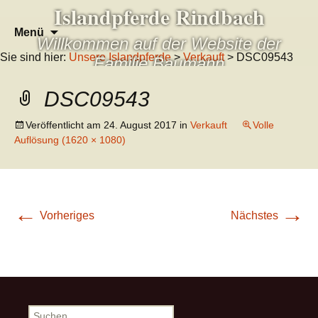
Islandpferde Rindbach
Zum
Suchen
Menü
Willkommen auf der Website der
Inhalt
nach:
Sie sind hier:
Unsere Islandpferde
>
Verkauft
> DSC09543
springen
Familie Baumann
DSC09543
Veröffentlicht am
24. August 2017
in
Verkauft
Volle
Auflösung (1620 × 1080)
←
→
Vorheriges
Nächstes
Suchen