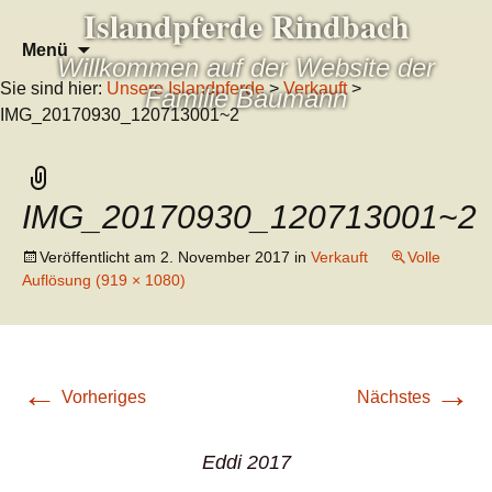
Islandpferde Rindbach
Zum
Suchen
Menü
Willkommen auf der Website der
Inhalt
nach:
Sie sind hier:
Unsere Islandpferde
>
Verkauft
>
springen
Familie Baumann
IMG_20170930_120713001~2
IMG_20170930_120713001~2
Veröffentlicht am
2. November 2017
in
Verkauft
Volle
Auflösung (919 × 1080)
←
→
Vorheriges
Nächstes
Eddi 2017