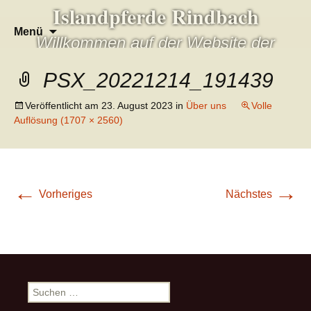
Islandpferde Rindbach
Zum
Suchen
Menü
Willkommen auf der Website der
Inhalt
nach:
springen
Familie Baumann
PSX_20221214_191439
Veröffentlicht am
23. August 2023
in
Über uns
Volle
Auflösung (1707 × 2560)
←
→
Vorheriges
Nächstes
Suchen
nach: