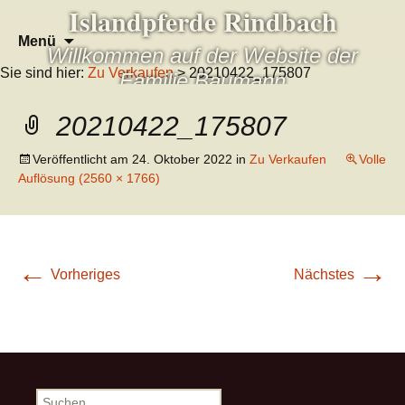
Islandpferde Rindbach
Zum
Suchen
Menü
Willkommen auf der Website der
Inhalt
nach:
Sie sind hier:
Zu Verkaufen
> 20210422_175807
springen
Familie Baumann
20210422_175807
Veröffentlicht am
24. Oktober 2022
in
Zu Verkaufen
Volle
Auflösung (2560 × 1766)
←
→
Vorheriges
Nächstes
Suchen