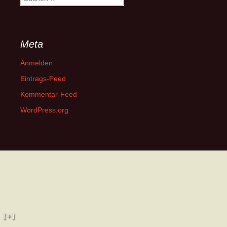
nach:
Meta
Anmelden
Eintrags-Feed
Kommentar-Feed
WordPress.org
[ + ]