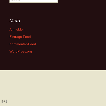
nach:
Meta
Anmelden
Eintrags-Feed
Kommentar-Feed
WordPress.org
[ + ]