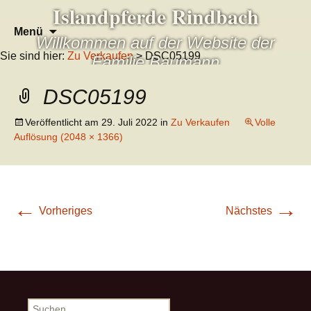
Islandpferde Rindbach
Zum
Suchen
Menü
Willkommen auf der Website der
Inhalt
nach:
Sie sind hier:
Zu Verkaufen
> DSC05199
springen
Familie Baumann
DSC05199
Veröffentlicht am
29. Juli 2022
in
Zu Verkaufen
Volle
Auflösung (2048 × 1366)
←
→
Vorheriges
Nächstes
Suchen