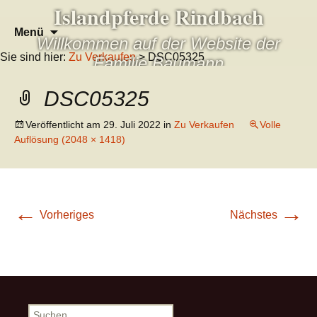
Islandpferde Rindbach
Zum
Suchen
Menü
Willkommen auf der Website der
Inhalt
nach:
Sie sind hier:
Zu Verkaufen
> DSC05325
springen
Familie Baumann
DSC05325
Veröffentlicht am
29. Juli 2022
in
Zu Verkaufen
Volle
Auflösung (2048 × 1418)
←
→
Vorheriges
Nächstes
Suchen