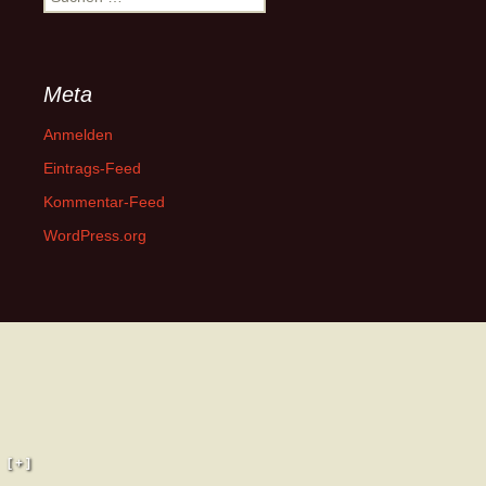
nach:
Meta
Anmelden
Eintrags-Feed
Kommentar-Feed
WordPress.org
[ + ]