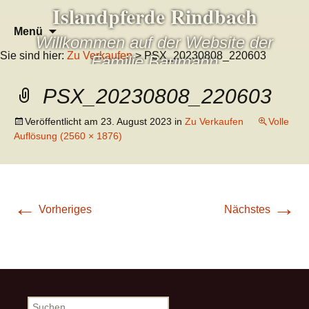
Islandpferde Rindbach
Zum
Suchen
Menü
Willkommen auf der Website der
Inhalt
nach:
Sie sind hier:
Zu Verkaufen
> PSX_20230808_220603
springen
Familie Baumann
PSX_20230808_220603
Veröffentlicht am
23. August 2023
in
Zu Verkaufen
Volle
Auflösung (2560 × 1876)
←
→
Vorheriges
Nächstes
Suchen