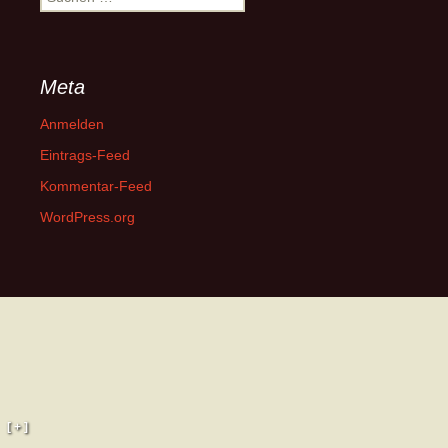
nach:
Meta
Anmelden
Eintrags-Feed
Kommentar-Feed
WordPress.org
[ + ]