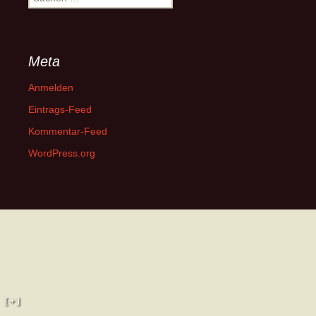
nach:
Meta
Anmelden
Eintrags-Feed
Kommentar-Feed
WordPress.org
[ + ]