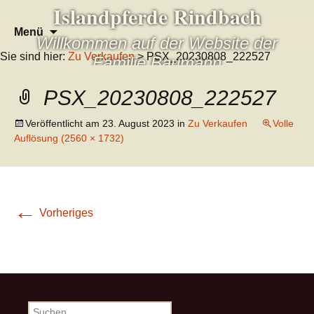
Islandpferde Rindbach
Zum
Suchen
Menü
Willkommen auf der Website der
Inhalt
nach:
Sie sind hier:
Zu Verkaufen
> PSX_20230808_222527
springen
Familie Baumann
PSX_20230808_222527
Veröffentlicht am
23. August 2023
in
Zu Verkaufen
Volle
Auflösung (2560 × 1732)
←
Vorheriges
Suchen