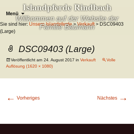
Islandpferde Rindbach
Zum
Suchen
Menü
Willkommen auf der Website der
Inhalt
nach:
Sie sind hier:
Unsere Islandpferde
>
Verkauft
> DSC09403
springen
Familie Baumann
(Large)
DSC09403 (Large)
Veröffentlicht am
24. August 2017
in
Verkauft
Volle
Auflösung (1620 × 1080)
←
→
Vorheriges
Nächstes