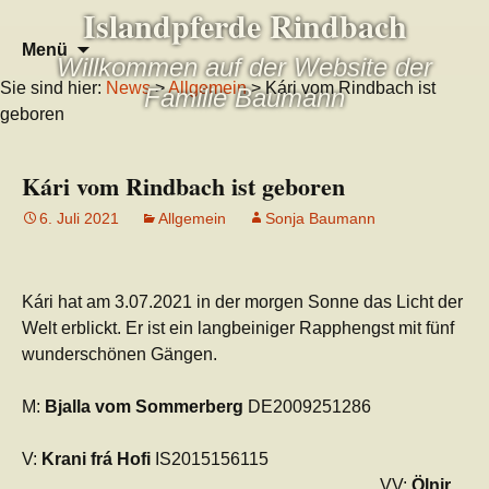
Islandpferde Rindbach
Zum
Suchen
Menü
Willkommen auf der Website der
Inhalt
nach:
Sie sind hier:
News
>
Allgemein
> Kári vom Rindbach ist
springen
Familie Baumann
geboren
Kári vom Rindbach ist geboren
6. Juli 2021
Allgemein
Sonja Baumann
Kári hat am 3.07.2021 in der morgen Sonne das Licht der
Welt erblickt. Er ist ein langbeiniger Rapphengst mit fünf
wunderschönen Gängen.
M:
Bjalla vom Sommerberg
DE2009251286
V:
Krani frá Hofi
IS2015156115
VV:
Ölnir