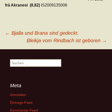
frá Akranesi (8,82)
IS2009135006
Beitragsnavigation
←
Bjalla und Brana sind gedeckt.
Bleikja vom Rindbach ist geboren
→
Suchen
nach:
Meta
Anmelden
Eintrags-Feed
Kommentar-Feed